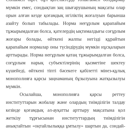
мүмкін емес, сондықтан заң шығарушының мақсаты олар
орын алған кезде қоғамдық игіліктің жоғалуын барынша
азайту болып табылады. Норма неғұрлым қарапайым
тұжырымдалған болса, қателердің ықтималдығы соғұрлым
жоғары болады, өйткені жалпы негізді құрайтын
қарапайым нормалар оны түсіндірудің мүмкін нұсқаларын
арттырады. Норма неғұрлым қатаң тұжырымдалған болса,
соғұрлым нарық субъектілерінің қызметіне шектеу
күшейеді, өйткені тіпті бәсекеге қабілетті мінез-құлық
монополияға қарсы заңнаманың бұзылуына жатқызылуы
мүмкін.
Осылайша, монополияға қарсы реттеу
институттарын жобалау және олардың тиімділігін талдау
кезінде қоғамдық әл-ауқатты арттыру мақсатына қол
жеткізу тұрғысынан институттардың тиімділігін
анықтайтын «оңтайлылыққа ұмтылу» шартын да, сондай-