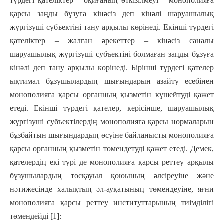
түрдегі қателіктер – оқиғаның өткізілмеуі – монополияға
қарсы заңды бұзуға кінәсіз деп кінәлі шаруашылық
жүргізуші субъектіні тану арқылы көрінеді. Екінші түрдегі
қателіктер – жалған әрекеттер – кінәсіз саналы
шаруашылық жүргізуші субъектіні болмаған заңды бұзуға
кінәлі деп тану арқылы көрінеді. Бірінші түрдегі қателер
ықтимал бұзушылардың шығындарын азайту есебінен
монополияға қарсы органның қызметін күшейтуді қажет
етеді. Екінші түрдегі қателер, керісінше, шаруашылық
жүргізуші субъектілердің монополияға қарсы нормаларын
бұзбайтын шығындардың өсуіне байланысты монополияға
қарсы органның қызметін төмендетуді қажет етеді. Демек,
қателердің екі түрі де монополияға қарсы реттеу арқылы
бұзушылардың тосқауыл қоюының әлсіреуіне және
нәтижесінде халықтың әл-ауқатының төмендеуіне, яғни
монополияға қарсы реттеу институттарының тиімділігі
төмендейді [1]: