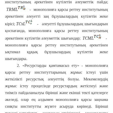
институтының әрекетінен күтілетін әлеуметтік пайда;
T
R
M
L
-
монополияға қарсы реттеу институтының
әрекетінен әлеуетті заң бұзушылардың күтілетін жеке
T
C
s
L
кірісі;
-
әлеуетті бұзушылардың шығындарын
қоспағанда, монополияға қарсы реттеу институтының
T
C
M
L
әрекетінен күтілетін әлеуметтік шығындар;
-
монополияға қарсы реттеу институтының әрекетінен
ықтимал құқық бұзушылардың күтілетін жеке
шығындары.
2. «Ресурстарды қамтамасыз ету» - монополияға
қарсы реттеу институттарының жұмыс істеуі үшін
жеткілікті ресурстық әлеуеттің болуы. Мекемелердің
жұмыс істеу процесінде ресурстардың жетіспеуі және
тиімсіз пайдаланылуы бірінші және екінші текті қателерге
әкеледі, олар ең алдымен монополияға қарсы заңнама
сияқты институтты жүзеге асыруда көрінеді. Бірінші