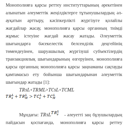
Монополияға қарсы реттеу институттарының әрекетінен
алынатын әлеуметтік жеңілдіктерге тұтынушылардың әл-
ауқатын арттыру, кәсіпкерлікті жүргізуге қолайлы
жағдайлар жасау, монополияға қарсы органның тиімді
жұмыс істеуіне жағдай жасау жатады. Әлеуметтік
шығындарға бәсекелестік белсенділік деңгейінің
төмендеуінен, шаруашылық жүргізуші субъектілердің
транзакциялық шығындарының өзгеруінен, монополияға
қарсы органның монополияға қарсы заңнаманы сақтауды
қамтамасыз ету бойынша шығындарынан әлеуметтік
шығындар жатады [1]:
T
R
s
L
+
T
R
M
L
>
T
C
s
L
+
T
C
M
L
T
R
s
L
Мұндағы:
-
әлеуетті заң бұзушылардың
пайдасын қоспағанда, монополияға қарсы реттеу