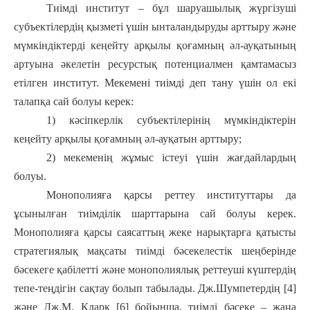
Тиімді институт – бұл шаруашылық жүргізуші
субъектілердің қызметі үшін ынталандыруды арттыру және
мүмкіндіктерді кеңейту арқылы қоғамның әл-ауқатының
артуына әкелетін ресурстық потенциалмен қамтамасыз
етілген институт. Мекемені тиімді деп тану үшін ол екі
талапқа сай болуы керек:
1) кәсіпкерлік субъектілерінің мүмкіндіктерін
кеңейту арқылы қоғамның әл-ауқатын арттыру;
2) мекеменің жұмыс істеуі үшін жағдайлардың
болуы.
Монополияға қарсы реттеу институттары да
ұсынылған тиімділік шарттарына сай болуы керек.
Монополияға қарсы саясаттың жеке нарықтарға қатысты
стратегиялық мақсаты тиімді бәсекелестік шеңберінде
бәсекеге қабілетті және монополиялық реттеуші күштердің
тепе-теңдігін сақтау болып табылады. Дж.Шумпетердің [4]
және Дж.М. Кларк [6] бойынша, тиімді бәсеке – жаңа