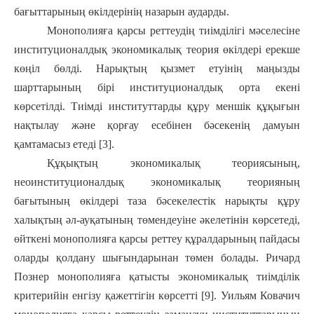
бағыттарының өкілдерінің назарын аударды.
Монополияға қарсы реттеудің тиімділігі мәселесіне
институционалдық экономикалық теория өкілдері ерекше
көңіл бөлді. Нарықтың қызмет етуінің маңызды
шарттарының бірі институционалдық орта екені
көрсетілді. Тиімді институттарды құру меншік құқығын
нақтылау және қорғау есебінен бәсекенің дамуын
қамтамасыз етеді [3].
Құқықтың экономикалық теориясының,
неоинституционалдық экономикалық теорияның
бағытының өкілдері таза бәсекелестік нарықты құру
халықтың әл-ауқатының төмендеуіне әкелетінін көрсетеді,
өйткені монополияға қарсы реттеу құралдарының пайдасы
оларды қолдану шығындарынан төмен болады. Ричард
Познер монополияға қатысты экономикалық тиімділік
критерийін енгізу қажеттігін көрсетті [9]. Уильям Ковачич