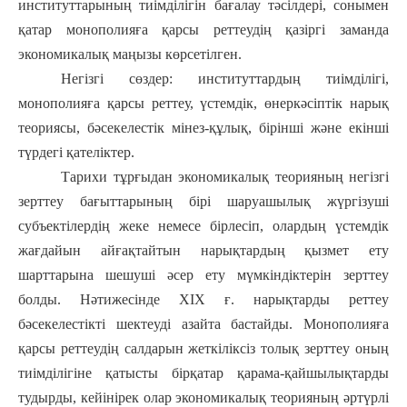
институттарының тиімділігін бағалау тәсілдері, сонымен
қатар монополияға қарсы реттеудің қазіргі заманда
экономикалық маңызы көрсетілген.
Негізгі сөздер: институттардың тиімділігі,
монополияға қарсы реттеу, үстемдік, өнеркәсіптік нарық
теориясы, бәсекелестік мінез-құлық, бірінші және екінші
түрдегі қателіктер.
Тарихи тұрғыдан экономикалық теорияның негізгі
зерттеу бағыттарының бірі шаруашылық жүргізуші
субъектілердің жеке немесе бірлесіп, олардың үстемдік
жағдайын айғақтайтын нарықтардың қызмет ету
шарттарына шешуші әсер ету мүмкіндіктерін зерттеу
болды. Нәтижесінде ХІХ ғ. нарықтарды реттеу
бәсекелестікті шектеуді азайта бастайды. Монополияға
қарсы реттеудің салдарын жеткіліксіз толық зерттеу оның
тиімділігіне қатысты бірқатар қарама-қайшылықтарды
тудырды, кейінірек олар экономикалық теорияның әртүрлі