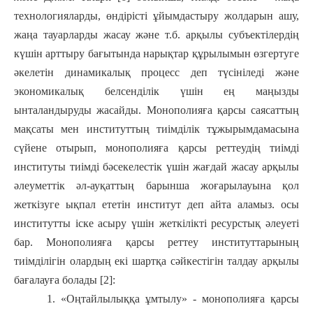
технологияларды, өндірісті ұйымдастыру жолдарын ашу,
жаңа тауарларды жасау және т.б. арқылы субъектілердің
күшін арттыру бағытында нарықтар құрылымын өзгертуге
әкелетін динамикалық процесс деп түсініледі және
экономикалық белсенділік үшін ең маңызды
ынталандыруды жасайды. Монополияға қарсы саясаттың
мақсаты мен институттың тиімділік тұжырымдамасына
сүйене отырып, монополияға қарсы реттеудің тиімді
институты тиімді бәсекелестік үшін жағдай жасау арқылы
әлеуметтік әл-ауқаттың барынша жоғарылауына қол
жеткізуге ықпал ететін институт деп айта аламыз. осы
институтты іске асыру үшін жеткілікті ресурстық әлеуеті
бар. Монополияға қарсы реттеу институттарының
тиімділігін олардың екі шартқа сәйкестігін талдау арқылы
бағалауға болады [2]:
1. «Оңтайлылыққа ұмтылу» - монополияға қарсы