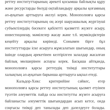
реттеу институттарының әрекеті қосымша байлықты құру
және ресурстарды бөлуді оңтайландыру арқылы қоғамның
әл-ауқатын арттыруға әкелуі керек. Монополияға қарсы
реттеу институттарының оң әсері шаруашылық жүргізуші
субъектілердің бәсекеге қабілетті қызметті жүзеге асыру,
инвестициялау, мәмілелер жасау және т.б. мүмкіндіктерін
кеңейту арқылы көрінеді. Сонымен бірге бұл
институттарды іске асыруға жұмсалатын шығындар, оның
ішінде олардың әрекетінен келтірілген залалдар жасалған
байлық мөлшерінен аспауы керек. Басқаша айтқанда,
монополияға қарсы реттеудің тиімді институттары
халықтың әл-ауқатын барынша арттыруға ықпал етеді.
Кальдор-Хикс критерийіне сәйкес, егер
монополияға қарсы реттеу институтының қызмет етуінен
түсетін әлеуметтік пайда осы институтты жүзеге асыруға
байланысты әлеуметтік шығындардан асып кетсе, онда
соңғысы тиімді деп танылады деп дәлелдеуге болады.