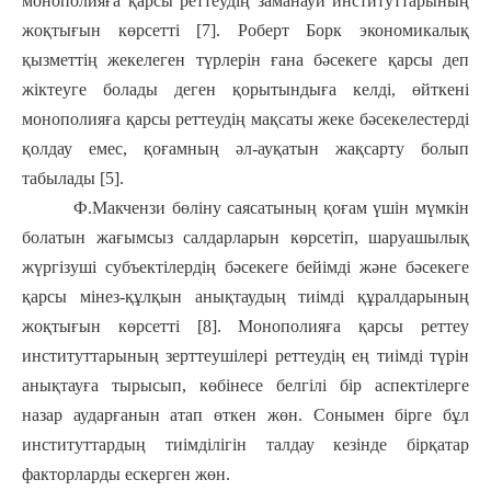
монополияға қарсы реттеудің заманауи институттарының
жоқтығын көрсетті [7]. Роберт Борк экономикалық
қызметтің жекелеген түрлерін ғана бәсекеге қарсы деп
жіктеуге болады деген қорытындыға келді, өйткені
монополияға қарсы реттеудің мақсаты жеке бәсекелестерді
қолдау емес, қоғамның әл-ауқатын жақсарту болып
табылады [5].
Ф.Макчензи бөліну саясатының қоғам үшін мүмкін
болатын жағымсыз салдарларын көрсетіп, шаруашылық
жүргізуші субъектілердің бәсекеге бейімді және бәсекеге
қарсы мінез-құлқын анықтаудың тиімді құралдарының
жоқтығын көрсетті [8]. Монополияға қарсы реттеу
институттарының зерттеушілері реттеудің ең тиімді түрін
анықтауға тырысып, көбінесе белгілі бір аспектілерге
назар аударғанын атап өткен жөн. Сонымен бірге бұл
институттардың тиімділігін талдау кезінде бірқатар
факторларды ескерген жөн.