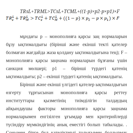
T
R
s
L
+
T
R
M
L
>
T
C
s
L
+
T
C
M
L
+((1-
p
)×
p
2
-
p
×
p
1
)×
F
мұндағы p – монополияға қарсы заң нормаларын
бұзу ықтималдығы (бірінші және екінші текті қателер
болмаған жағдайда жаза қолдану ықтималдығына тең); F –
монополияға қарсы заңнама нормаларын бұзғаны үшін
санкция мөлшері; p1 – бірінші түрдегі қатенің
ықтималдығы; p2 – екінші түрдегі қатенің ықтималдығы.
Бірінші және екінші үлгідегі қателер ықтималдығын
өзгерту тұрғысынан монополияға қарсы реттеу
институттары қызметінің тиімділігін талдаудың
айқындаушы факторы монополияға қарсы заңнама
нормаларымен енгізілген ұғымдар мен критерийлерді
түсіндіру мүмкіндігінің анық еместігі болып табылады. .
Сонымен бірге бұл қателіктерді толығымен болдырмау