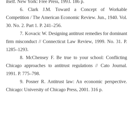
itself. New York: Free Press, 1993. 186 p.
6. Clark J.M. Toward a Concept of Workable
Competition / The American Economic Review. Jun., 1940. Vol.
30. No. 2. Part 1. P. 241–256.
7. Kovacic W. Designing antitrust remedies for dominant
firm misconduct // Connecticut Law Review, 1999. No. 31. P.
1285–1293.
8. McChensey F. Be true to your school: Conflicting
Chicago approaches to antitrust regulations // Cato Journal.
1991. P. 775–798.
9. Posner R. Antitrust law: An economic perspective.
Chicago: University of Chicago Press, 2001. 316 p.