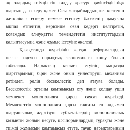
ақ олардың тиімділігін талдау «ресурс қауіпсіздігінің»
шартын да ескеру қажет. Осы жағдайлардың кез келгенін
жеткіліксіз ескеру немесе есептеу бәсекенің дамуына
ықпал етпейтін, керісінше оған кедергі келтіретін,
қоғамдық әл-ауқатты төмендететін институттардың
қалыптасуына және жұмыс істеуіне әкеледі.
Қазақстанда жүргізіліп жатқан реформалардың
негізгі идеясы нарықтық экономикаға көшу болып
табылады. Нарықтың қызмет етуінің маңызды
шарттарының бірін және оның үйлестіруші механизм
ретіндегі рөлін бәсекелестік деп атауға болады.
Бәсекелестік ортаны қамтамасыз ету және қолдау үшін
мемлекет монополияға қарсы саясат жүргізеді.
Мемлекеттің монополияға қарсы саясаты ең алдымен
шаруашылық жүргізуші субъектілердің монополиялық
қызметін жолын кесуге, кәсіпорындардың тұрақты және
тиімді жұмысын қамтамасыз етуге, тауар нарықтарының